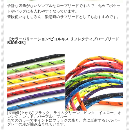
余計な装飾がないシンプルなロープリードですので、丸めてポケッ
トやバッグにも入れやすくなっています。
普段使いはもちろん、緊急時のサブリードとしてもおすすめです。
【カラーバリエーション:ビヨルキス リフレクティブロープリード
BJORKIS】
[左画像(上から)]ブラック、ライムグリーン、ピンク、イエロー、オ
レンジ、レッド、パープル、ブルー
全てのカラーでポイントにブラックの糸と、光に反射するシルバー
グレーの糸が編み込まれています。