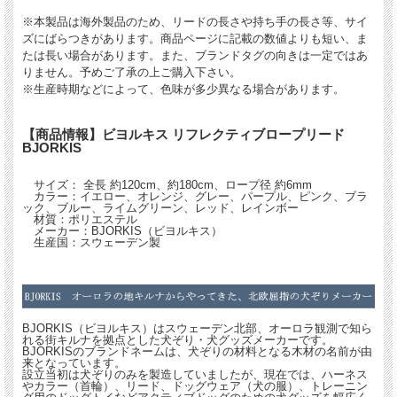
※本製品は海外製品のため、リードの長さや持ち手の長さ等、サイ
ズにばらつきがあります。商品ページに記載の数値よりも短い、ま
たは長い場合があります。また、ブランドタグの向きは一定ではあ
りません。予めご了承の上ご購入下さい。
※生産時期などによって、色味が多少異なる場合があります。
【商品情報】ビヨルキス リフレクティブロープリード
BJORKIS
サイズ： 全長 約120cm、約180cm、ロープ径 約6mm
カラー：イエロー、オレンジ、グレー、パープル、ピンク、ブラ
ック、ブルー、ライムグリーン、レッド、レインボー
材質：ポリエステル
メーカー：BJORKIS（ビヨルキス）
生産国：スウェーデン製
BJORKIS（ビヨルキス）はスウェーデン北部、オーロラ観測で知ら
れる街キルナを拠点とした犬ぞり・犬グッズメーカーです。
BJORKISのブランドネームは、犬ぞりの材料となる木材の名前が由
来となっています。
設立当初は犬ぞりのみを製造していましたが、現在では、ハーネス
やカラー（首輪）、リード、ドッグウェア（犬の服）、トレーニン