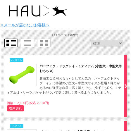
※メールが届かないお客様へ
1 / 1ページ
（全2件）
PICK UP
パーフェクトドッグトイ - ミディアム (小型犬・中型犬用
おもちゃ)
超頑丈な犬用おもちゃとして人気の「パーフェクトドッ
グトイ」に待望の小型犬～中型犬サイズが登場！弾力が
あるのに強度は非常に高く噛んでも、投げてもOK。ミデ
ィアムはトリーツポケットがついて更に楽しく遊べるようになりました。
価格： 2,100円(税込 2,310円)
在庫切れ
PICK UP