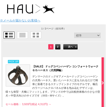
※メールが届かないお客様へ
1 / 2ページ
（全31件）
1
2
次へ
PICK UP
【SALE】 ドッグコペンハーゲン コンフォートウォーク
ＧＯハーネス（犬用胴輪）
デンマークのドッグギアメーカードッグコペンハーゲン
の犬用ハーネス。置いたハーネスに足を入れるだけで簡
単に装着できるステップインタイプのモデルです。幅広
のラージベルクロパネルが体を包み込むデザインは、
様々な体型・犬種にフィットします。ブランドの中では比較的体格の小さな小型
犬～中型犬向けのサイズです（XXS～Mサイズ）。
セール価格： 3,920円(税込 4,312円)
～