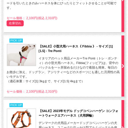
ードを引いたときのみハーネスを体にぴったりとフィットさせることが可能で
す。
セール価格： 2,100円(税込 2,310円)
在庫切れ
PICK UP
【SALE】小型犬用ハーネス《 Fibbia 》 - サイズ [1]
[1.5] - Tre Ponti
イタリアのペット用品メーカーTre Ponti（トレ・ポンテ
ィ）の小型犬用ハーネス。Fibbia(フィッビア)は、背中の
バックルを一ヶ所留めるだけなので着脱も簡単。毎日の
お散歩に加え、ドッグラン、アジリティーなどのスポーツにも適した汎用性の高
いモデルです。
（適応体重：サイズ[1] 3kgまで、サイズ[1.5] 4kgまで）
セール価格： 2,100円(税込 2,310円)
PICK UP
【SALE】2023年モデル ドッグコペンハーゲン コンフォ
ートウォークエアハーネス（犬用胴輪）
デンマークの犬用品メーカードッグコペンハーゲンの犬
用ハーネス。ユニークな引っかけ型アルミバックルを使