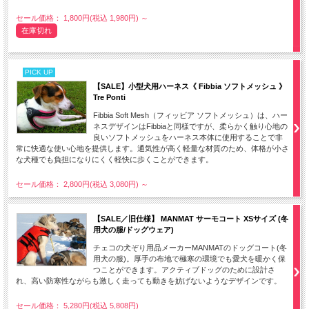
セール価格： 1,800円(税込 1,980円)
～
在庫切れ
PICK UP
【SALE】小型犬用ハーネス《 Fibbia ソフトメッシュ 》
Tre Ponti
Fibbia Soft Mesh（フィッビア ソフトメッシュ）は、ハー
ネスデザインはFibbiaと同様ですが、柔らかく触り心地の
良いソフトメッシュをハーネス本体に使用することで非
常に快適な使い心地を提供します。通気性が高く軽量な材質のため、体格が小さ
な犬種でも負担になりにくく軽快に歩くことができます。
セール価格： 2,800円(税込 3,080円)
～
【SALE／旧仕様】 MANMAT サーモコート XSサイズ (冬
用犬の服/ドッグウェア)
チェコの犬ぞり用品メーカーMANMATのドッグコート(冬
用犬の服)。厚手の布地で極寒の環境でも愛犬を暖かく保
つことができます。アクティブドッグのために設計さ
れ、高い防寒性ながらも激しく走っても動きを妨げないようなデザインです。
セール価格： 5,280円(税込 5,808円)