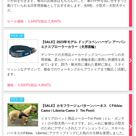
グが目を引きます。毎日のお散歩はもちろんのこと、家の中外を気にせずずっと
着けていられる日常用首輪としておすすめします。全8色。小型犬～大型犬サイ
ズ。
セール価格： 2,640円(税込 2,904円)
PICK UP
【SALE】2023年モデル ドッグコペンハーゲン アーバン
エクスプローラーカラー（犬用首輪）
デンマークの犬用品メーカードッグコペンハーゲンの犬
用首輪。柔らかいパッドを首輪全面に使用し快適性を高
めています。防汚・耐水性に優れた素材に加え、スタイ
リッシュなデザインで、都会でのウォーキングからアウトドアまで幅広く活躍し
ます。
価格： 4,500円(税込 4,950円)
PICK UP
【SALE】カモフラージュパターンハーネス 《 Fibbia-
Camo / Liberta-Camo 》 Tre Ponti
イタリアのペット用品メーカーTre Ponti（トレ・ポンテ
ィ）の小型犬用ハーネスです。おしゃれに敏感な小型犬
のためにデザインされたファッションライン。スモール
ハーネスのFibbia、Libertaにアクティブドッグに人気のカモ柄を使用しました。