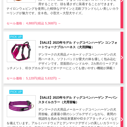
用することで、頭を通さずに装着することができます。
ナイロンウェビングを使用した軽快なデザインと北欧ブランドらしい美しいカラ
ーリングが魅力です。全８色。小型犬～大型犬サイズ。
セール価格： 4,880円(税込 5,368円)
～
PICK UP
【SALE】2023年モデル ドッグコペンハーゲン コンフォ
ートウォークプロハーネス（犬用胴輪）
デンマークの犬用品メーカードッグコペンハーゲンの犬
用ハーネス。ソフトパッドが愛犬の体を優しく包み込む
デザインです。背面部のハンドルや、2カ所のリードアタ
ッチメント、IDタグホルダーなどオーナーにとっても使いやすい機能が満載！
セール価格： 5,120円(税込 5,632円)
～
PICK UP
【SALE】2023年モデル ドッグコペンハーゲン アーバン
スタイルカラー（犬用首輪）
デンマークの犬用品メーカードッグコペンハーゲンの犬
用首輪。必要最小限のシンプルデザインながら、夜間の
視認性を高める3M反射素材やIDタグアタッチメントなど
を備えています。アルミハードウェアとデンマークデザインの美しいカラーリン