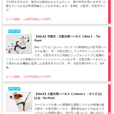
グが目を引きます。毎日のお散歩はもちろんのこと、家の中外を気にせずずっと
着けていられる日常用首輪としておすすめします。全8色。小型犬～大型犬サイ
ズ。
セール価格： 1,400円(税込 1,540円)
PICK UP
【SALE】中型犬・大型犬用ハーネス《 Brio 》 - Tre
Ponti
Brio（ブリオ）はトレ・ポンティの革新的な小型犬用ハー
ネスを基に、中・大型犬用としてリデザインしたモデル
です。小型犬モデルと同様のシンプルシェイプに前胸の
ソフトパッドや背面のエマージェンシーハンドルなど中・大型犬用ハーネスとし
て求められる機能も追求した次世代モデルです。中・大型犬用の4サイズ、全4
色。
セール価格： 4,340円(税込 4,774円)
PICK UP
【SALE】小型犬用ハーネス《 Liberta 》 - サイズ [1]
[1.5] - Tre Ponti
コードロックを使った画期的な着脱システムが特徴の超
小型犬～小型犬用ハーネス。通常時はゆとりのあるリラ
ックスした状態を保ち、犬が引っ張ったり、飼い主がリ