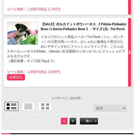
セール価格： 1,600円(税込 1,760円)
【SALE】ポルカドットボウハーネス 《 Fibbia-Polkadot
Bow / Liberta-Polkadot Bow 》 - サイズ [3] - Tre Ponti
イタリアのペット用品メーカーTre Ponti（トレ・ポンテ
ィ）の小型犬用ハーネス。おしゃれに敏感な小型犬のた
めにデザインされたファッションラインです。こちらは
スモールハーネスのFibbia、Libertaに水玉模様のリボンがついたファッショナブ
ルなモデルです。
（適応体重：サイズ[3] 7kgまで）
セール価格： 1,880円(税込 2,068円)
在庫切れ
1 / 2ページ
（全31件）
1
2
次へ