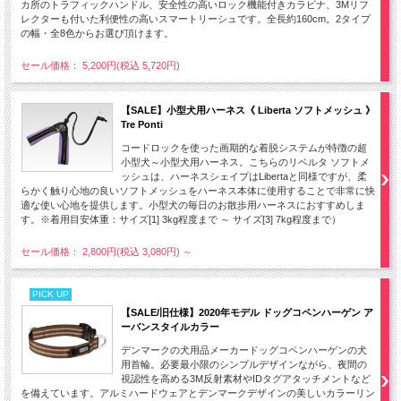
カ所のトラフィックハンドル、安全性の高いロック機能付きカラビナ、3Mリフ
レクターも付いた利便性の高いスマートリーシュです。全長約160cm。2タイプ
の幅・全8色からお選び頂けます。
セール価格： 5,200円(税込 5,720円)
【SALE】小型犬用ハーネス《 Liberta ソフトメッシュ 》
Tre Ponti
コードロックを使った画期的な着脱システムが特徴の超
小型犬～小型犬用ハーネス。こちらのリベルタ ソフトメ
ッシュは、ハーネスシェイプはLibertaと同様ですが、柔
らかく触り心地の良いソフトメッシュをハーネス本体に使用することで非常に快
適な使い心地を提供します。小型犬の毎日のお散歩用ハーネスにおすすめしま
す。※着用目安体重：サイズ[1] 3kg程度まで ～ サイズ[3] 7kg程度まで）
セール価格： 2,800円(税込 3,080円)
～
PICK UP
【SALE/旧仕様】2020年モデル ドッグコペンハーゲン ア
ーバンスタイルカラー
デンマークの犬用品メーカードッグコペンハーゲンの犬
用首輪。必要最小限のシンプルデザインながら、夜間の
視認性を高める3M反射素材やIDタグアタッチメントなど
を備えています。アルミハードウェアとデンマークデザインの美しいカラーリン