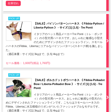
在庫切れ
PICK UP
【SALE】パイソンパターンハーネス 《 Fibbia-Python /
Liberta-Python 》 - サイズ [1] [1.5] - Tre Ponti
イタリアのペット用品メーカーTre Ponti（トレ・ポンテ
ィ）の小型犬用ハーネスです。おしゃれに敏感な小型犬
のためにデザインされたファッションライン。スモール
ハーネスのFibbia、Libertaにリアルなパイソンパターン(スネーク柄)を施しまし
た。
（適応体重：サイズ[1] 3kgまで、[1.5] 4kgまで）
セール価格： 1,600円(税込 1,760円)
PICK UP
【SALE】ポルカドットボウハーネス 《 Fibbia-Polkadot
Bow / Liberta-Polkadot Bow 》 - サイズ [1] [1.5] - Tre
Ponti
イタリアのペット用品メーカーTre Ponti（トレ・ポンテ
ィ）の小型犬用ハーネス。おしゃれに敏感な小型犬のた
めにデザインされたファッションラインです。こちらはスモールハーネスの
Fibbia、Libertaに水玉模様のリボンがついたファッショナブルなモデルです。
（適応体重：サイズ[1] 3kgまで、[1.5] 4kgまで）