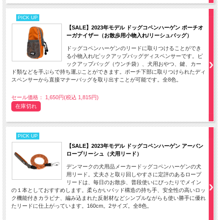
PICK UP
【SALE】2023年モデル ドッグコペンハーゲン ポーチオ
ーガナイザー（お散歩用小物入れ/リーシュバッグ）
ドッグコペンハーゲンのリードに取りつけることができ
る小物入れ/ピックアップバッグディスペンサーです。ピ
ックアップバッグ（ウンチ袋）、犬用おやつ、鍵、カー
ド類などを手ぶらで持ち運ぶことができます。ポーチ下部に取りつけられたディ
スペンサーから直接マナーバッグを取り出すことが可能です。全8色。
セール価格： 1,650円(税込 1,815円)
在庫切れ
PICK UP
【SALE】2023年モデル ドッグコペンハーゲン アーバン
ロープリーシュ（犬用リード）
デンマークの犬用品メーカードッグコペンハーゲンの犬
用リード。丈夫さと取り回しやすさに定評のあるロープ
リードは、毎日のお散歩、普段使いにぴったりでメイン
の１本としておすすめします。柔らかいパッド構造の持ち手、安全性の高いロッ
ク機能付きカラビナ、編み込まれた反射材などシンプルながらも使い勝手に優れ
たリードに仕上がっています。160cm。2サイズ。全8色。