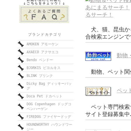
るサーチ！
犬、猫、昆虫か
ブランドカテゴリ
合検索エンジンで
AMOKEN アモーケン
AXAECO アクサエコ
動物
Bendo ベンドー
BJORKIS ビヨルキス
動物、ペット関
BLINK ブリンク
Dicky Bag ディッキーバッ
グ
ペット
Doca Pet ドカペット
DOG Copenhagen ドッグコ
ペット専門検索
ペンハーゲン
サイト登録募集中
FIREDOG ファイヤードッグ
HOUNDWORTHY ハウンドワー
ジー