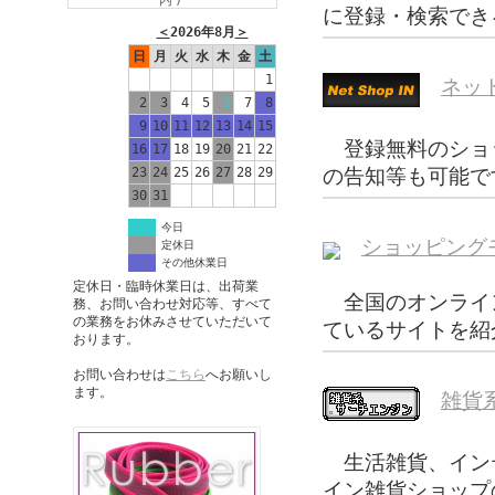
内)
に登録・検索でき
＜
2026年8月
＞
日
月
火
水
木
金
土
1
ネッ
2
3
4
5
6
7
8
9
10
11
12
13
14
15
登録無料のショ
16
17
18
19
20
21
22
の告知等も可能で
23
24
25
26
27
28
29
30
31
今日
ショッピング
定休日
その他休業日
定休日・臨時休業日は、出荷業
全国のオンライ
務、お問い合わせ対応等、すべて
の業務をお休みさせていただいて
ているサイトを紹
おります。
お問い合わせは
こちら
へお願いし
ます。
雑貨
生活雑貨、イン
イン雑貨ショップ