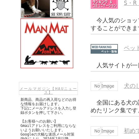
S・
今人気のショッ
することができま
ペッ
人気サイトが一
犬の
メールマガジン【HAUニュー
ス】
新商品、商品の再入荷などのお得
全国にある犬の
な情報をお届けします。
下記にメールアドレスを入力し登
めたリンク集です
録ボタンを押して下さい。
【お客様へのお願い】
Gmailアドレスをご利用にならな
初め
いようお願いいたします。
Googleの大幅な迷惑メール対策
強化により、2024年2月以降、