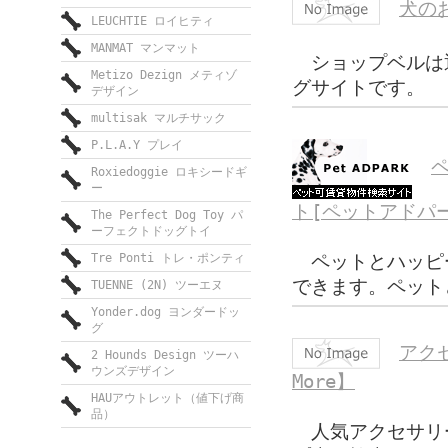
犬の
LEUCHTIE ロイヒティ
MANMAT マンマット
ショップベルは
Metizo Dezign メティゾ
グサイトです。
デザイン
multisak マルチサック
P.L.A.Y プレイ
Roxiedoggie ロキシードギ
ー
ト[ペットアドパ
The Perfect Dog Toy パ
ーフェクトドッグトイ
ペットとハッピ
Tre Ponti トレ・ポンティ
できます。ペット
TUENNE (2N) ツーエヌ
Yonder.dog ヨンダードッ
グ
アク
2 Hounds Design ツーハ
ウンズデザイン
More】
HAUアウトレット（値下げ商
品）
人気アクセサリ