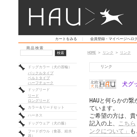
カートをみる
｜
会員登録・マイページへロ
商品検索
HOME
>
リンク
>
リンク
リンク
ドッグカラー（犬の首輪）
バックルタイプ
ベルトタイプ
犬グ
ハーフチョーク
ドッグリード
リード
HAUと何らかの
ロングリード
ています。
カラー＆リードセット
ご希望の方は、貴ウ
ハーネス
記入の上、
こちら
ドッグウェア（犬の服）
ンクについて」
も
フードボウル（食器、給水
器）