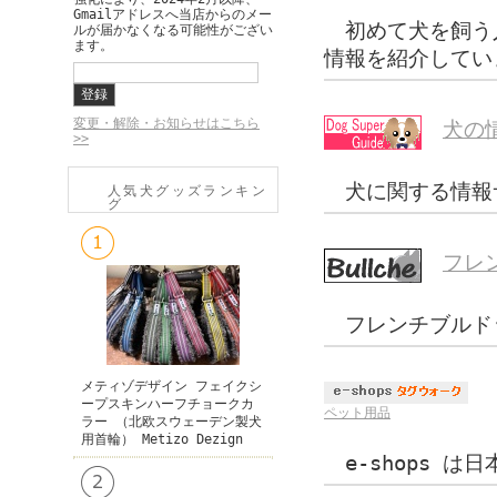
Gmailアドレスへ当店からのメー
初めて犬を飼う
ルが届かなくなる可能性がござい
ます。
情報を紹介してい
変更・解除・お知らせはこちら
犬の情
>>
犬に関する情報
人気犬グッズランキン
グ
フレン
フレンチブルド
メティゾデザイン フェイクシ
ープスキンハーフチョークカ
ペット用品
ラー （北欧スウェーデン製犬
用首輪） Metizo Dezign
e-shops 