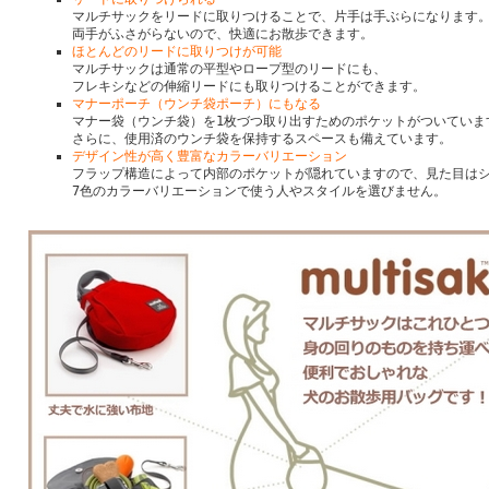
マルチサックをリードに取りつけることで、片手は手ぶらになります
両手がふさがらないので、快適にお散歩できます。
ほとんどのリードに取りつけが可能
マルチサックは通常の平型やロープ型のリードにも、
フレキシなどの伸縮リードにも取りつけることができます。
マナーポーチ（ウンチ袋ポーチ）にもなる
マナー袋（ウンチ袋）を1枚づつ取り出すためのポケットがついていま
さらに、使用済のウンチ袋を保持するスペースも備えています。
デザイン性が高く豊富なカラーバリエーション
フラップ構造によって内部のポケットが隠れていますので、見た目は
7色のカラーバリエーションで使う人やスタイルを選びません。