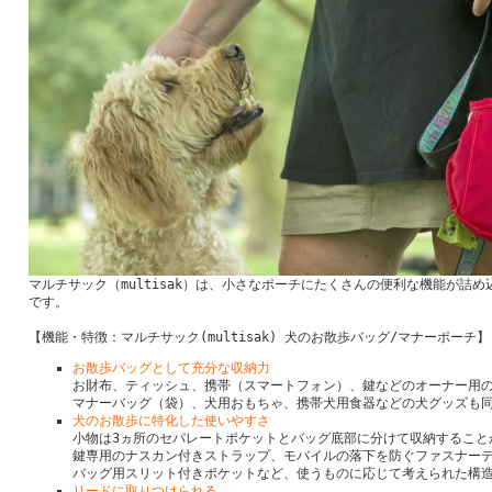
マルチサック（multisak）は、小さなポーチにたくさんの便利な機能が詰
です。
【機能・特徴：マルチサック(multisak) 犬のお散歩バッグ/マナーポーチ】
お散歩バッグとして充分な収納力
お財布、ティッシュ、携帯（スマートフォン）、鍵などのオーナー用
マナーバッグ（袋）、犬用おもちゃ、携帯犬用食器などの犬グッズも
犬のお散歩に特化した使いやすさ
小物は3ヵ所のセパレートポケットとバッグ底部に分けて収納すること
鍵専用のナスカン付きストラップ、モバイルの落下を防ぐファスナーテ
バッグ用スリット付きポケットなど、使うものに応じて考えられた構
リードに取りつけられる