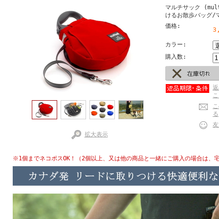
マルチサック (mul
けるお散歩バッグ/
価格:
3
カラー:
購入数:
返
こ
こ
る
友
拡大表示
※1個までネコポスOK！（2個以上、又は他の商品と一緒にご購入の場合は、