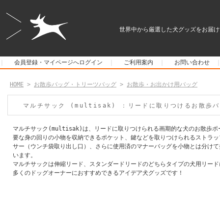
世界中から厳選した犬グッズをお届け
｜
会員登録・マイページへログイン
｜
ご利用案内
｜
お問い合わせ
HOME
>
お散歩バッグ・トリーツバッグ
>
お散歩・お出かけ用バッグ
マルチサック (multisak) ：リードに取りつけるお散
マルチサック(multisak)は、リードに取りつけられる画期的な犬のお散歩
要な身の回りの小物を収納できるポケット、鍵などを取りつけられるストラッ
サー（ウンチ袋取り出し口）、さらに使用済のマナーバッグを小物とは分けて
います。
マルチサックは伸縮リード、スタンダードリードのどちらタイプの犬用リード
多くのドッグオーナーにおすすめできるアイデア犬グッズです！