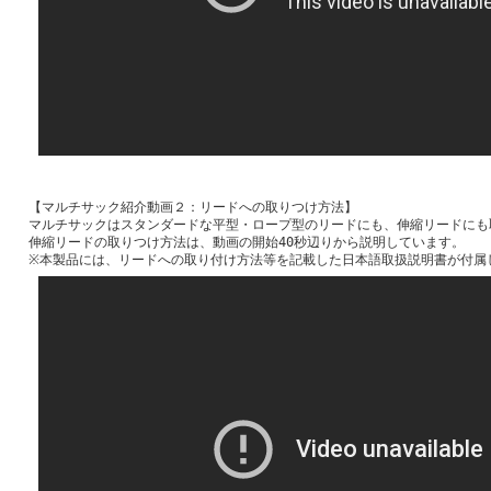
【マルチサック紹介動画２：リードへの取りつけ方法】
マルチサックはスタンダードな平型・ロープ型のリードにも、伸縮リードにも
伸縮リードの取りつけ方法は、動画の開始40秒辺りから説明しています。
※本製品には、リードへの取り付け方法等を記載した日本語取扱説明書が付属