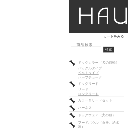
カートをみる
商品検索
ドッグカラー（犬の首輪）
バックルタイプ
ベルトタイプ
ハーフチョーク
ドッグリード
リード
ロングリード
カラー＆リードセット
ハーネス
ドッグウェア（犬の服）
フードボウル（食器、給水
器）