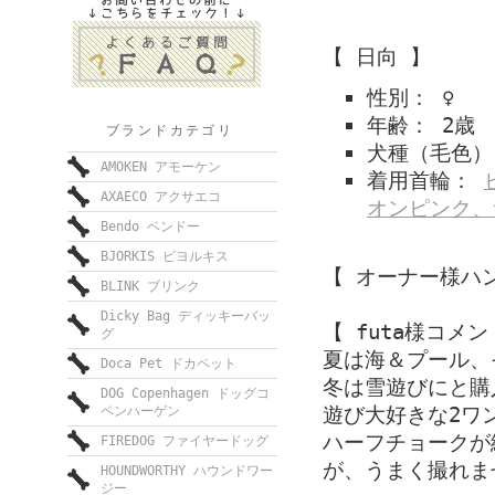
【 日向 】
性別： ♀
年齢： 2歳
ブランドカテゴリ
犬種（毛色）
AMOKEN アモーケン
着用首輪：
AXAECO アクサエコ
オンピンク、
Bendo ベンドー
BJORKIS ビヨルキス
【 オーナー様ハン
BLINK ブリンク
Dicky Bag ディッキーバッ
【 futa様コメン
グ
夏は海＆プール、
Doca Pet ドカペット
冬は雪遊びにと購
DOG Copenhagen ドッグコ
遊び大好きな2ワ
ペンハーゲン
ハーフチョークが
FIREDOG ファイヤードッグ
が、うまく撮れま
HOUNDWORTHY ハウンドワー
ジー