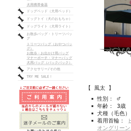
犬用携帯食器
ドッグベッド（犬用ベッド）
ドッグトイ（犬のおもちゃ）
ドッグライト（犬用ライト）
お散歩バッグ・トリーツバッ
グ
トリーツバッグ（おやつバッ
グ）
お散歩・お出かけ用バッグ
マナーポーチ・マナーバッグ
犬用バッグ（バックパック）
アクセサリー/その他
TRY ME SALE！
【 風太 】
性別： ♂
年齢： 3歳
犬種（毛色）
着用首輪：
オングリーン