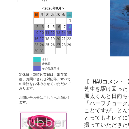
内)
＜
2026年8月
＞
日
月
火
水
木
金
土
1
2
3
4
5
6
7
8
9
10
11
12
13
14
15
16
17
18
19
20
21
22
23
24
25
26
27
28
29
30
31
今日
定休日
その他休業日
定休日・臨時休業日は、出荷業
務、お問い合わせ対応等、すべて
【 HAUコメント 
の業務をお休みさせていただいて
芝生を駆け回った
おります。
風太くんと日向ち
お問い合わせは
こちら
へお願いし
「ハーフチョーク
ます。
ことですが、とん
とってもキレイに
撮っていただきたい