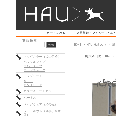
カートをみる
｜
会員登録・マイページへロ
商品検索
HOME
>
HAU Gallery
>
風
風太＆日向 Photo b
ドッグカラー（犬の首輪）
バックルタイプ
ベルトタイプ
ハーフチョーク
ドッグリード
リード
ロングリード
カラー＆リードセット
ハーネス
ドッグウェア（犬の服）
フードボウル（食器、給水
器）