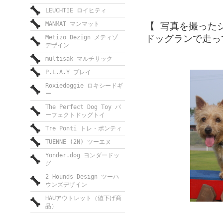
LEUCHTIE ロイヒティ
MANMAT マンマット
【 写真を撮った
ドッグランで走っ
Metizo Dezign メティゾ
デザイン
multisak マルチサック
P.L.A.Y プレイ
Roxiedoggie ロキシードギ
ー
The Perfect Dog Toy パ
ーフェクトドッグトイ
Tre Ponti トレ・ポンティ
TUENNE (2N) ツーエヌ
Yonder.dog ヨンダードッ
グ
2 Hounds Design ツーハ
ウンズデザイン
HAUアウトレット（値下げ商
品）