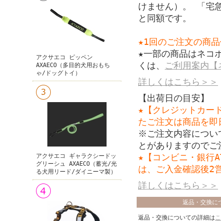
けません）。 「宅
と同額です。
★1回のご注文の商品
★一部の商品はネコ
アクサエコ ピッペン
くは、
ご利用案内【
AXAECO（多目的犬用おもち
ゃ/ドッグトイ）
詳しくはこちら＞＞
【出荷日の目安】
★【クレジットカー
たご注文は商品を即
※ご注文内容につい
とがありますのでご
★【コンビニ・銀行
アクサエコ ギャラクシードッ
グリーシュ AXAECO（蓄光/光
は、ご入金確認後2
る犬用リード/ダイニーマ製）
詳しくはこちら＞＞
返品・交換に
返品・交換についての詳細は
こ