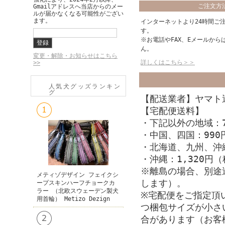
ご注文方
Gmailアドレスへ当店からのメー
ルが届かなくなる可能性がござい
ます。
インターネットより24時間ご
す。
※お電話やFAX、Eメールから
ん。
変更・解除・お知らせはこちら
詳しくはこちら＞＞
>>
人気犬グッズランキン
グ
【配送業者】ヤマト
【宅配便送料】
・下記以外の地域：7
・中国、四国：990
・北海道、九州、沖縄
・沖縄：1,320円
※離島の場合、別途
メティゾデザイン フェイクシ
します）。
ープスキンハーフチョークカ
ラー （北欧スウェーデン製犬
※宅配便をご指定頂い
用首輪） Metizo Dezign
つ梱包サイズが小さ
合があります（お客