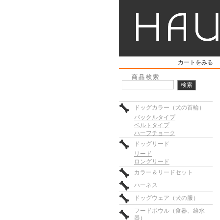
カートをみる
商品検索
ドッグカラー（犬の首輪）
バックルタイプ
ベルトタイプ
ハーフチョーク
ドッグリード
リード
ロングリード
カラー＆リードセット
ハーネス
ドッグウェア（犬の服）
フードボウル（食器、給水
器）