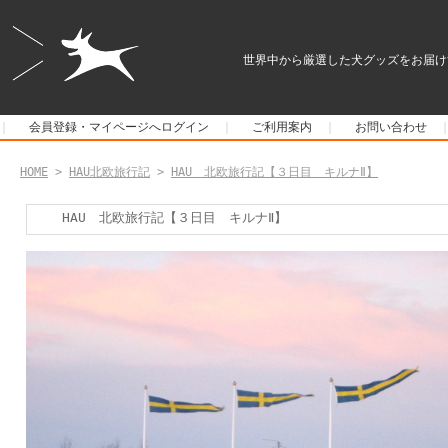
世界中から厳選した犬グッズをお届け
｜
会員登録・マイページへログイン
｜
ご利用案内
｜
お問い合わせ
HOME
>
HAU北欧旅行記
>
HAU 北欧旅行記【３日目 キルナⅡ】
HAU 北欧旅行記【３日目 キルナⅡ】