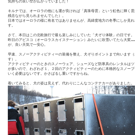
気持ちの良い空が広がっていました！
キルナでは、オーロラの他にも運が良ければ「真珠母雲」という虹色に輝く雲
残念ながら見られませんでした）。
日本ではオーロラの様に有名ではありませんが、高緯度地方の冬季にしか見れ
す。
さて、本日はこの北欧旅行で最も楽しみにしていた「犬ぞり体験」の日です。
昨日のアビスコ（オーロラスカイステーション）みたいに吹雪いてたら大変…
が、良い天気で一安心。
早速、スノーアクティビティーの装備を整え、犬ぞりポイントまで向います（
す）。
アクティビティーのときのスノーウェア、シューズなど防寒具のレンタルはツ
が多いので、わざわざ１、２回のアクティビティーのために本格的なスノーブ
いく必要はないです。かさばるし重いですからね。
着いてみると、犬の姿は見えず、代わりにこんなコンテナカーがありました。